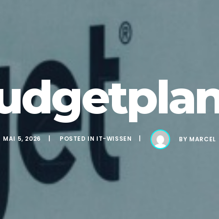
Budgetpla
MAI 5, 2026
POSTED IN
IT-WISSEN
BY
MARCEL